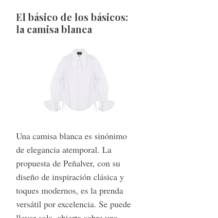
S
El básico de los básicos:
e
la camisa blanca
a
r
c
h
f
o
r
:
Una camisa blanca es sinónimo
de elegancia atemporal. La
propuesta de Peñalver, con su
diseño de inspiración clásica y
toques modernos, es la prenda
versátil por excelencia. Se puede
llevar sola, abierta sobre una