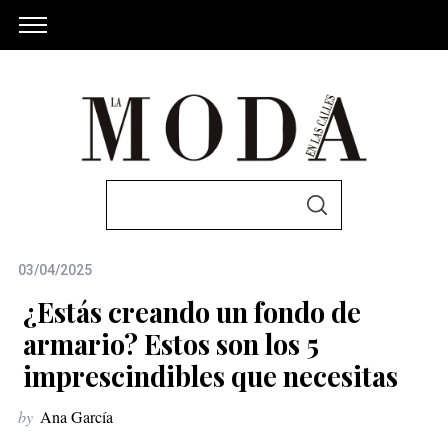
S
S
e
E
A
a
R
C
03/04/2025
r
H
c
¿Estás creando un fondo de
h
armario? Estos son los 5
f
imprescindibles que necesitas
o
r
by
Ana García
: