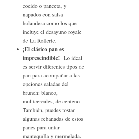
cocido o panceta, y
napados con salsa
holandesa como los que
incluye el desayuno royale
de La Rollerie.
¡El clásico pan es
imprescindible!
Lo ideal
S
es servir diferentes tipos de
e
a
pan para acompañar a las
r
opciones saladas del
c
brunch: blanco,
h
multicereales, de centeno…
f
o
También, puedes tostar
r
algunas rebanadas de estos
:
panes para untar
mantequilla y mermelada.