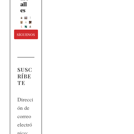
all
es
SÍGUENOS
SUSC
RÍBE
TE
Direcci
ón de
correo
electró
nico: