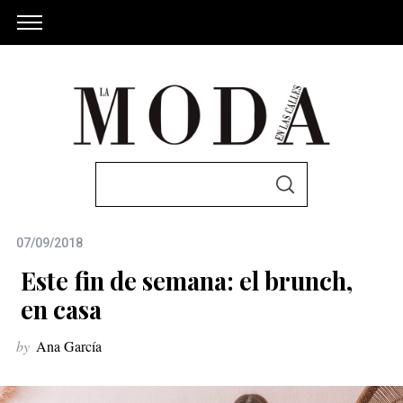
S
S
e
E
A
a
R
C
07/09/2018
r
H
c
Este fin de semana: el brunch,
h
en casa
f
by
Ana García
o
r
: