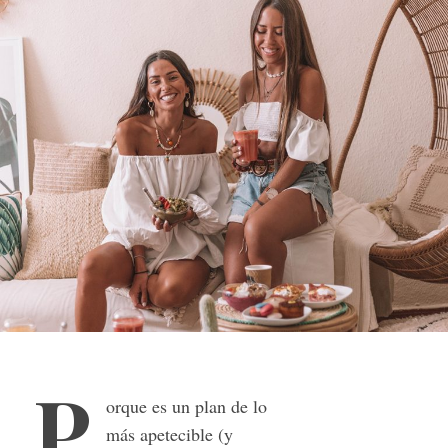
P
orque es un plan de lo
más apetecible (y