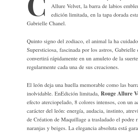
C
Allure Velvet, la barra de labios emb
edición limitada, en la tapa dorada est
Gabrielle Chanel.
S
e
Quinto signo del zodiaco, el animal la ha cuidado
a
Supersticiosa, fascinada por los astros, Gabriell
r
convertirá rápidamente en un amuleto de la suerte
c
h
regularmente cada una de sus creaciones.
f
o
El león deja una huella memorable como las barra
r
Rouge Allure V
inolvidable. EnEdición limitada,
:
efecto aterciopelado, 8 colores intensos, con un 
carácter del león: energía, audacia, instinto, atre
de Création de Maquillage a trasladado el podre r
naranjas y beiges. La elegancia absoluta está gara