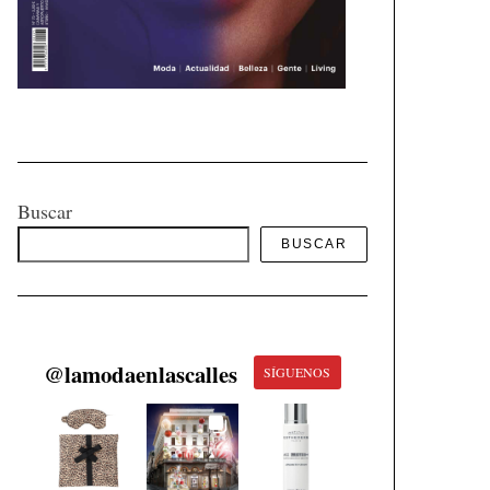
Buscar
BUSCAR
@
lamodaenlascalles
SÍGUENOS