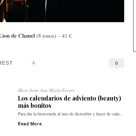
 Lion de Chanel
(8 tonos) – 41 €
REST
0
More from Ana María Ferrer
Los calendarios de adviento (beauty)
más bonitos
Para dar la bienvenida al mes de diciembre y hacer de cada...
Read More