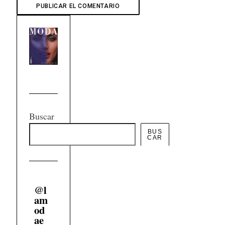
Buscar
BUS
CAR
@
l
am
od
ae