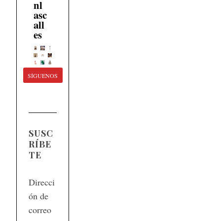
nl
asc
all
es
SÍGUENOS
SUSC
RÍBE
TE
Direcci
ón de
correo