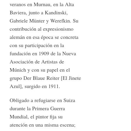
veranos en Murnau, en la Alta
Baviera, junto a Kandinski,
Gabriele Münter y Werefkin. Su
contribución al expresionismo
alemán en esa época se concreta
con su participación en la
fundación en 1909 de la Nueva
S
e
Asociación de Artistas de
a
Múnich y con su papel en el
r
grupo Der Blaue Reiter [El Jinete
c
Azul], surgido en 1911.
h
f
o
Obligado a refugiarse en Suiza
r
durante la Primera Guerra
:
Mundial, el pintor fija su
atención en una misma escena;