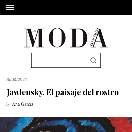
S
S
e
E
A
a
R
C
05/03/2021
r
H
c
Jawlensky. El paisaje del rostro
h
by
Ana García
f
o
r
: