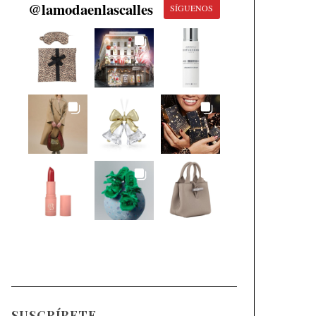
@
lamodaenlascalles
SÍGUENOS
SUSCRÍBETE