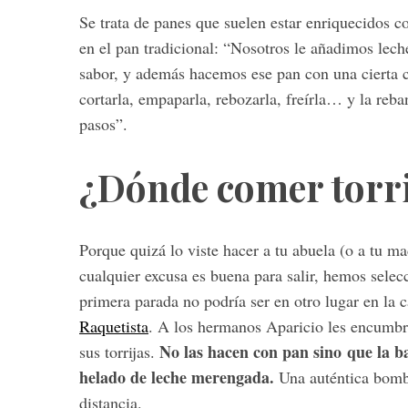
Se trata de panes que suelen estar enriquecidos co
en el pan tradicional: “Nosotros le añadimos lec
sabor, y además hacemos ese pan con una cierta co
S
cortarla, empaparla, rebozarla, freírla… y la reb
e
pasos”.
a
r
¿Dónde comer torri
c
h
f
o
Porque quizá lo viste hacer a tu abuela (o a tu 
r
cualquier excusa es buena para salir, hemos sele
:
primera parada no podría ser en otro lugar en la c
Raquetista
. A los hermanos Aparicio les encumbra
No las hacen con pan sino que la b
sus torrijas.
helado de leche merengada.
Una auténtica bomb
distancia.