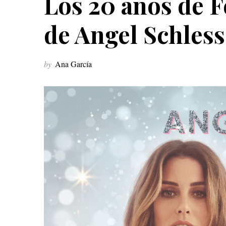
Los 20 años de 
de Angel Schless
by
Ana García