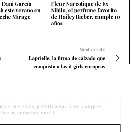
 Dani García
Fleur Narcotique de Ex
h este verano en
Nihilo, el perfume favorito
Pêche Mirage
de Hailey Bieber, cumple 10
años
Next article
s
Laprielle, la firma de calzado que
conquista a las it girls europeas
nico no será publicada.
Los campos
están marcados con
*