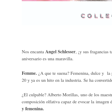
Angel Schlesser
Nos encanta
, ¡y sus fragancias
aniversario es una maravilla.
Femme.
¿A que te suena? Femenina, dulce y la p
20 y ya es un hito en la industria. Se ha converti
S
e
¿El culpable? Alberto Morillas, uno de los maes
a
composición olfativa capaz de evocar la imagen 
r
c
y femenina.