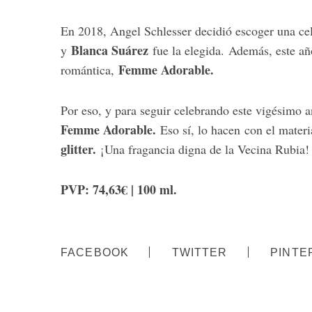
h
f
En 2018, Angel Schlesser decidió escoger una cele
o
Blanca Suárez
y
fue la elegida. Además, este a
r
:
Femme Adorable.
romántica,
Por eso, y para seguir celebrando este vigésimo an
Femme Adorable.
Eso sí, lo hacen con el materi
glitter.
¡Una fragancia digna de la Vecina Rubia!
PVP: 74,63€ | 100 ml.
FACEBOOK
TWITTER
PINTE