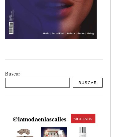
Buscar
BUSCAR
@
lamodaenlascalles
SÍGUENOS