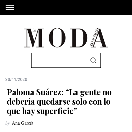
S
S
e
E
A
a
R
C
30/11/2020
r
H
c
Paloma Suárez: “La gente no
h
debería quedarse solo con lo
f
que hay superficie”
o
r
by
Ana García
: