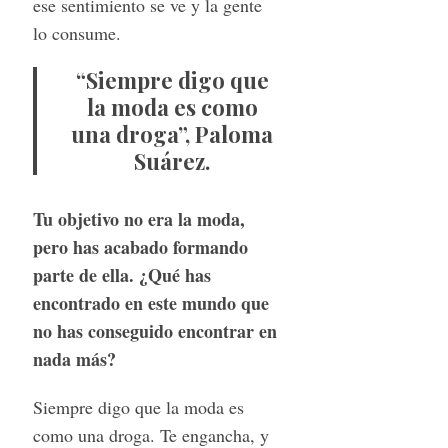
ese sentimiento se ve y la gente
lo consume.
“Siempre digo que
la moda es como
una droga”, Paloma
Suárez.
S
Tu objetivo no era la moda,
e
pero has acabado formando
a
parte de ella. ¿Qué has
r
c
encontrado en este mundo que
h
no has conseguido encontrar en
f
nada más?
o
r
Siempre digo que la moda es
:
como una droga. Te engancha, y