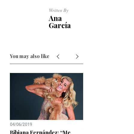
Written By
Ana
García
You may also like
09/01/2020
04/06/2019
Jean-Paul Gaultier:
Bibiana Fernández: “Me
razones para amarl