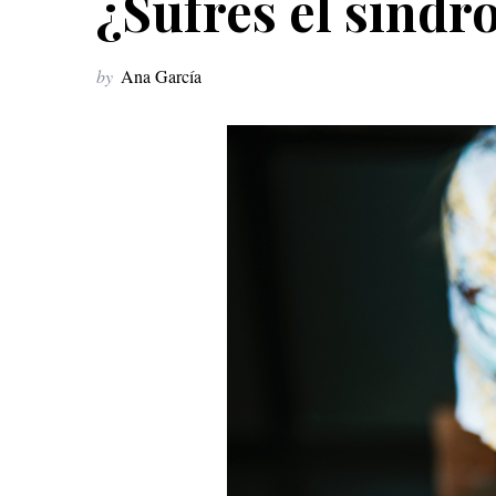
¿Sufres el sín
by
Ana García