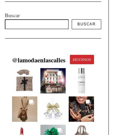
Buscar
BUSCAR
@
lamodaenlascalles
SÍGUENOS