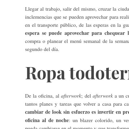
Llegar al trabajo, salir del mismo, cruzar la ciud
inclemencias que se pueden aprovechar para realiz
en el transporte público, de las esperas en la g
S
espera se puede aprovechar para chequear la
e
a
compra o planear el menú semanal de la seman
r
segundo del día.
c
h
Ropa todoter
f
o
r
:
De la oficina, al
afterwork
; del
afterwork
a un cu
tantos planes y tareas que volver a casa para c
cambiar de look sin esfuerzo es invertir en p
oficina al de noche
: un blazer colorido, un v
pueda cambiarse en el momento y que transforme