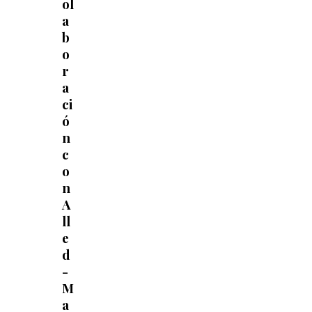
ol
a
b
o
r
a
ci
ó
n
c
o
n
A
ll
S
e
e
d
a
-
r
c
M
h
a