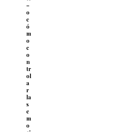
–
o
c
ó
m
o
c
o
n
tr
ol
a
r
la
s
e
m
o