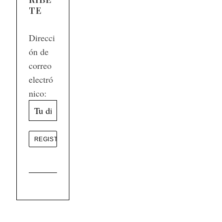
TE
Direcci
ón de
correo
electró
nico: