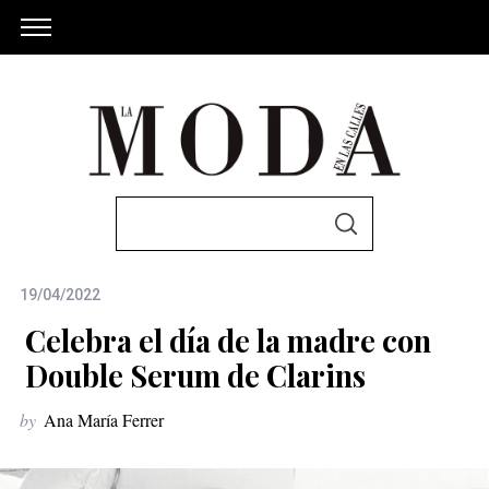
S
S
e
E
A
a
R
C
19/04/2022
r
H
c
Celebra el día de la madre con
h
Double Serum de Clarins
f
by
Ana María Ferrer
o
r
: