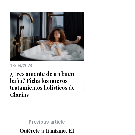
18/04/2023
08/07/2021
ntos
¿Eres amante de un buen
En stick, vegano o d
baño? Ficha los nuevos
invisible, te contam
tratamientos holísticos de
hay de nuevo en pro
Clarins
solar
Previous article
Quiérete a ti mismo. El