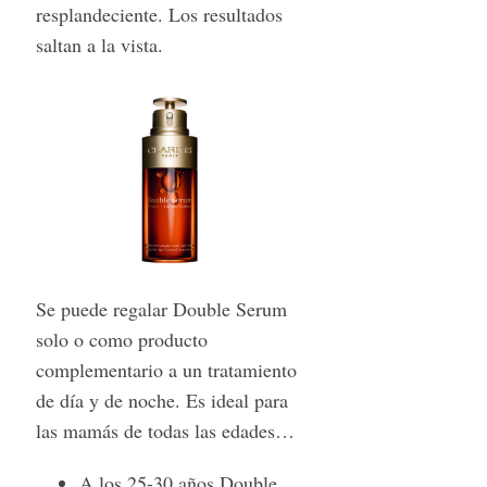
resplandeciente. Los resultados
S
saltan a la vista.
e
a
r
c
h
f
o
r
:
Se puede regalar Double Serum
solo o como producto
complementario a un tratamiento
de día y de noche. Es ideal para
las mamás de todas las edades…
A los 25-30 años Double