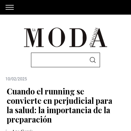
S
S
e
E
A
a
R
C
10/02/2025
r
H
c
Cuando el running se
h
convierte en perjudicial para
f
la salud: la importancia de la
o
preparación
r
: