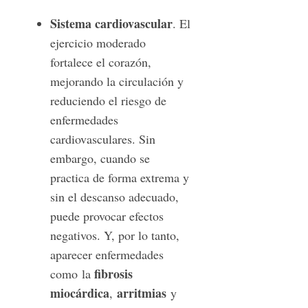
Sistema cardiovascular
. El
ejercicio moderado
fortalece el corazón,
mejorando la circulación y
S
reduciendo el riesgo de
e
enfermedades
a
cardiovasculares. Sin
r
c
embargo, cuando se
h
practica de forma extrema y
f
sin el descanso adecuado,
o
puede provocar efectos
r
:
negativos. Y, por lo tanto,
aparecer enfermedades
fibrosis
como la
miocárdica
arritmias
,
y