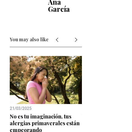
Ana
García
You may also like
21/03/2025
14/03/2025
e
No es tu imaginación, tus
Vuelve a dormir y ce
 de
alergias primaverales están
Día Mundial del Su
empeorando