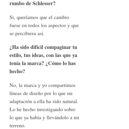
rumbo de Schlesser?
S
Si, queríamos que el cambio
e
a
fuese en todos los aspectos y que
r
se percibiera así.
c
h
¿Ha sido difícil compaginar tu
f
estilo, tus ideas, con las que ya
o
tenía la marca? ¿Cómo lo has
r
:
hecho?
No, la marca y yo compartimos
líneas de diseño por lo que mi
adaptación a ella ha sido natural.
Lo he hecho investigando sobre
lo que ya había y llevándolo a mi
terreno.