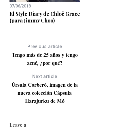
07/06/2018
24/02/2020
va
El Style Diary de Chloë Grace
Analizando cancione
(para Jimmy Choo)
La Love You
Previous article
Tengo más de 25 años y tengo
acné, ¿por qué?
Next article
Úrsula Corberó, imagen de la
nueva colección Cápsula
Harajurku de Mó
Leave a