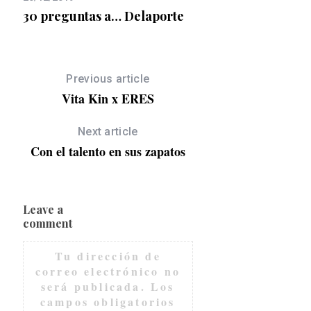
fant
30 preguntas a… Delaporte
Oteyza, ellos son lo
modernizan al hom
Previous article
Vita Kin x ERES
Next article
Con el talento en sus zapatos
Leave a
comment
Tu dirección de
correo electrónico no
será publicada.
Los
campos obligatorios