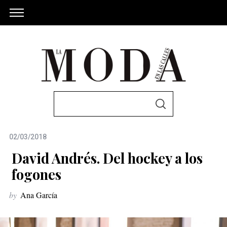
S
S
e
E
A
a
R
C
02/03/2018
r
H
c
David Andrés. Del hockey a los
h
fogones
f
by
Ana García
o
r
: