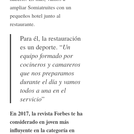
ampliar Somiatruites con un
pequeños hotel junto al
restaurante.
Para él, la restauración
Un
es un deporte. “
equipo formado por
S
cocineros y camareros
e
que nos preparamos
a
durante el día y vamos
r
todos a una en el
c
h
servicio
”
f
o
En 2017, la revista Forbes te ha
r
considerado en joven más
:
influyente en la categoría en