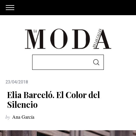
S
S
e
E
A
a
R
C
23/04/2018
r
H
c
Elia Barceló. El Color del
h
Silencio
f
by
Ana García
o
r
: