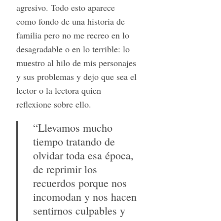
agresivo. Todo esto aparece
como fondo de una historia de
familia pero no me recreo en lo
desagradable o en lo terrible: lo
muestro al hilo de mis personajes
y sus problemas y dejo que sea el
lector o la lectora quien
S
reflexione sobre ello.
e
a
“Llevamos mucho
r
tiempo tratando de
c
olvidar toda esa época,
h
de reprimir los
f
o
recuerdos porque nos
r
incomodan y nos hacen
:
sentirnos culpables y