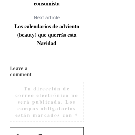
consumista
Next article
Los calendarios de adviento
(beauty) que querrás esta
Navidad
Leave a
comment
Tu dirección de
correo electrónico no
será publicada.
Los
campos obligatorios
están marcados con
*