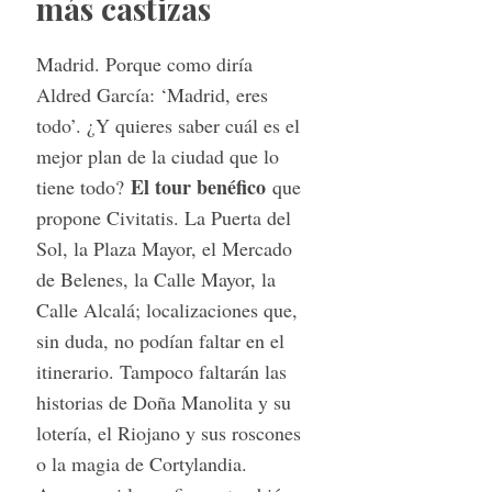
más castizas
r
c
Madrid. Porque como diría
h
Aldred García: ‘Madrid, eres
f
o
todo’. ¿Y quieres saber cuál es el
r
mejor plan de la ciudad que lo
:
El tour benéfico
tiene todo?
que
propone Civitatis. La Puerta del
Sol, la Plaza Mayor, el Mercado
de Belenes, la Calle Mayor, la
Calle Alcalá; localizaciones que,
sin duda, no podían faltar en el
itinerario. Tampoco faltarán las
historias de Doña Manolita y su
lotería, el Riojano y sus roscones
o la magia de Cortylandia.