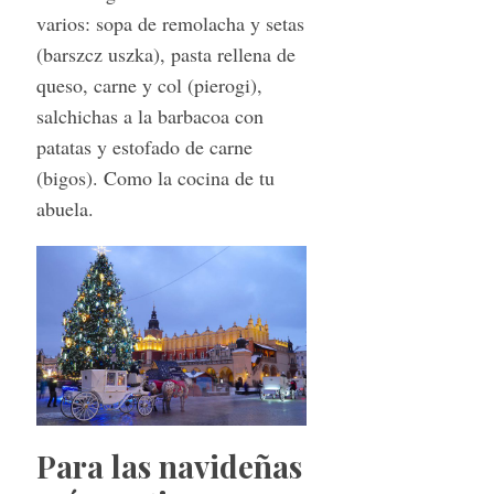
varios: sopa de remolacha y setas
(barszcz uszka), pasta rellena de
queso, carne y col (pierogi),
salchichas a la barbacoa con
patatas y estofado de carne
(bigos). Como la cocina de tu
abuela.
S
Para las navideñas
e
a