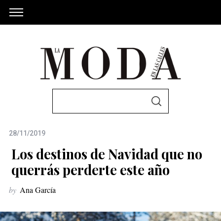
S
S
e
E
A
a
R
C
28/11/2019
r
H
c
Los destinos de Navidad que no
h
querrás perderte este año
f
by
Ana García
o
r
: