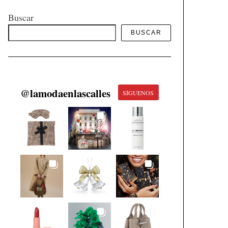
Buscar
BUSCAR
@
lamodaenlascalles
SÍGUENOS