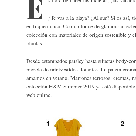
E
s hora de hacer las maletas, ¡las vacac
¿Te vas a la playa? ¿Al sur? Si es así
en ti que nunca. Con un toque de glamour al ecléct
colección
con materiales de origen sostenible y e
plantas.
Desde estampados paisley hasta siluetas body-con,
mezcla de minivestidos flotantes. La paleta cromát
amamos en verano. Marrones terrosos, cremas, nar
colección H&M Summer 2019 ya está disponible 
web online.