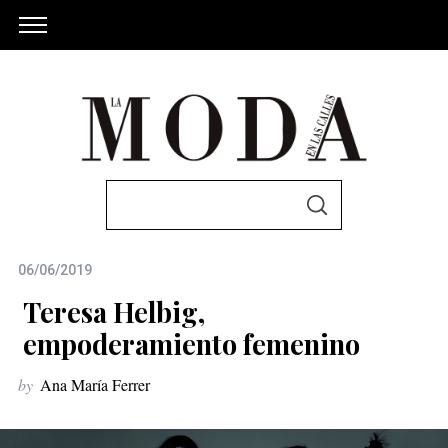
S
S
e
E
A
a
R
C
06/06/2019
r
H
c
Teresa Helbig,
h
empoderamiento femenino
f
by
Ana María Ferrer
o
r
: