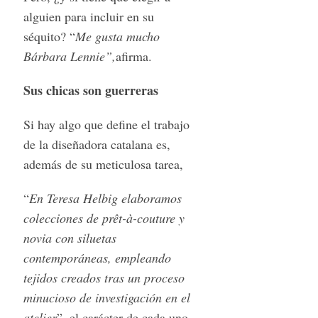
alguien para incluir en su
séquito? “
Me gusta mucho
Bárbara Lennie”,
afirma.
Sus chicas son guerreras
Si hay algo que define el trabajo
de la diseñadora catalana es,
S
además de su meticulosa tarea,
e
a
“
En Teresa Helbig elaboramos
r
colecciones de prêt-à-couture y
c
h
novia con siluetas
f
contemporáneas, empleando
o
tejidos creados tras un proceso
r
minucioso de investigación en el
:
atelier
”, el carácter de cada uno