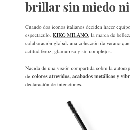
brillar sin miedo ni
S
e
a
r
Cuando dos iconos italianos deciden hacer equipo,
c
espectáculo.
KIKO MILANO
, la marca de bellez
h
colaboración global: una colección de verano qu
f
actitud feroz, glamurosa y sin complejos.
o
r
:
Nacida de una visión compartida sobre la autoexpr
colores atrevidos, acabados metálicos y vibr
de
declaración de intenciones.