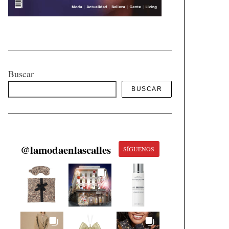
Buscar
BUSCAR
@
lamodaenlascalles
SÍGUENOS