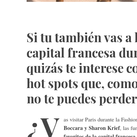
Si tu también vas a 
capital francesa du
quizás te interese c
hot spots que, com
no te puedes perder
¿V
as visitar Paris durante la Fashi
Boccara y Sharon Krief
, las f
favoritos de la capital francesa