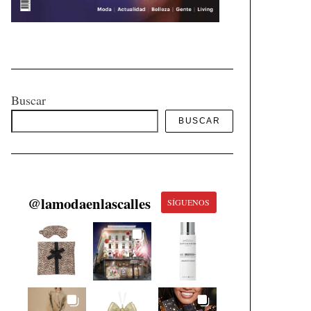
Buscar
BUSCAR
@
lamodaenlascalles
SÍGUENOS