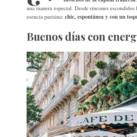
una manera especial. Desde rincones escondidos ha
chic, espontánea y con un toq
esencia parisina:
S
Buenos días con energí
e
a
r
c
h
f
o
r
: