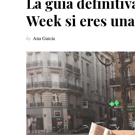
La guía definitiv
Week si eres un
by
Ana García