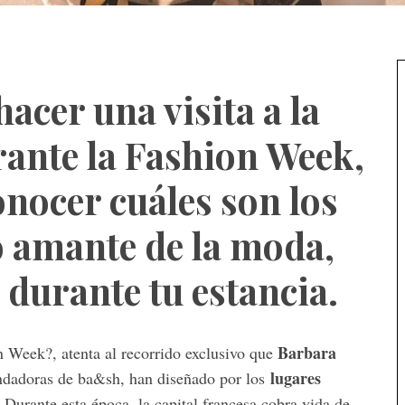
hacer una visita a la
rante la Fashion Week,
onocer cuáles son los
o amante de la moda,
 durante tu estancia.
Barbara
on Week?, atenta al recorrido exclusivo que
lugares
undadoras de ba&sh, han diseñado por los
. Durante esta época, la capital francesa cobra vida de