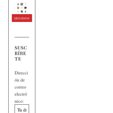
SÍGUENOS
SUSC
RÍBE
TE
Direcci
ón de
correo
electró
nico: