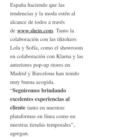
c
España haciendo que las
h
tendencias y la moda estén al
f
alcance de todos a través
o
r
de
www.shein.com
. Tanto la
:
colaboración con las tiktokers
Lola y Sofía, como el showroom
en colaboración con Klarna y las
anteriores pop-up stores en
Madrid y Barcelona han tenido
muy buena acogida.
Seguiremos brindando
“
excelentes experiencias al
cliente
tanto en nuestras
plataformas en línea como en
nuestras tiendas temporales”,
agregan.