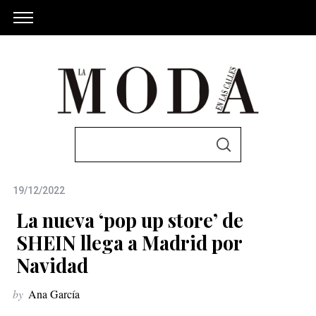
S
S
e
E
A
a
R
C
19/12/2022
r
H
c
La nueva ‘pop up store’ de
h
SHEIN llega a Madrid por
f
Navidad
o
r
by
Ana García
: