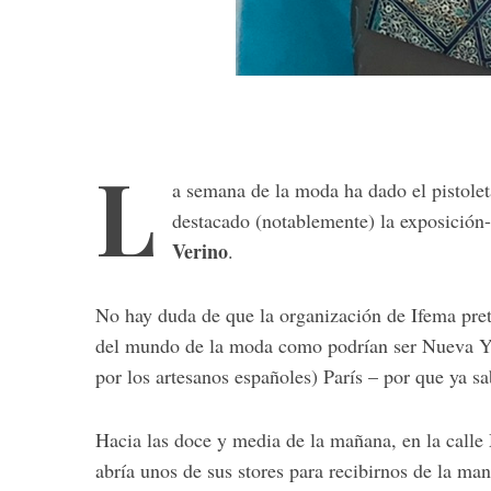
S
e
a
L
r
a semana de la moda ha dado el pistoleta
c
destacado (notablemente) la exposició
h
Verino
.
f
o
r
No hay duda de que la organización de Ifema pret
:
del mundo de la moda como podrían ser Nueva Yor
por los artesanos españoles) París – por que ya s
Hacia las doce y media de la mañana, en la calle
abría unos de sus stores para recibirnos de la m