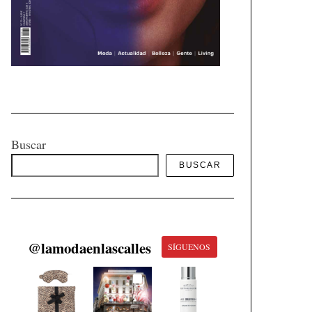
Buscar
BUSCAR
@
lamodaenlascalles
SÍGUENOS