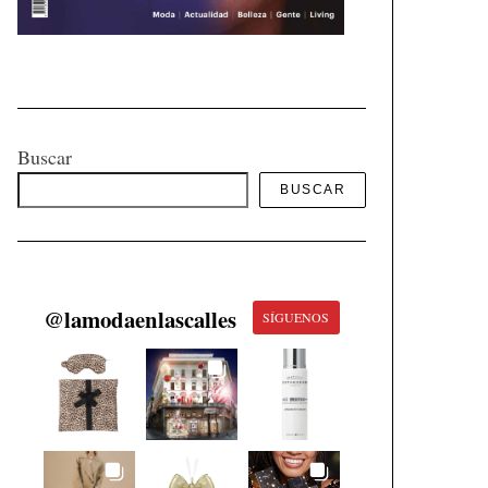
Buscar
BUSCAR
@
lamodaenlascalles
SÍGUENOS