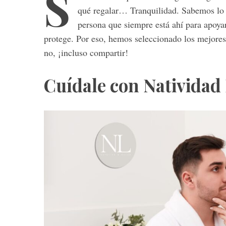
S
qué regalar… Tranquilidad. Sabemos lo di
persona que siempre está ahí para apoya
protege. Por eso, hemos seleccionado los mejores 
S
no, ¡incluso compartir!
e
a
Cuídale con Natividad
r
c
h
f
o
r
: