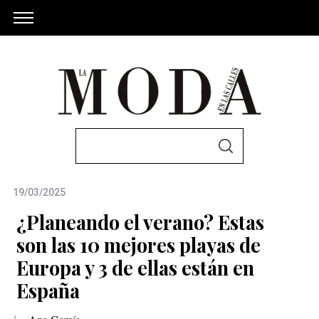
S
S
e
E
A
a
R
C
19/03/2025
r
H
c
¿Planeando el verano? Estas
h
son las 10 mejores playas de
f
Europa y 3 de ellas están en
o
España
r
: