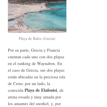
Playa de Balos (Grecia)
S
Por su parte, Grecia y Francia
e
cuentan cada uno con dos playas
a
r
en el ranking de Waynabox. En
c
el caso de Grecia, sus dos playas
h
están ubicadas en la preciosa isla
f
de Creta: por un lado, la
o
r
Playa de Elafonisi
conocida
, de
:
arena rosada y muy amada por
los amantes del snorkel, y, por