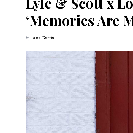
Lyle & Scott x L
‘Memories Are M
by
Ana García