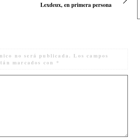
Lexdeux, en primera persona
nico no será publicada.
Los campos
están marcados con
*