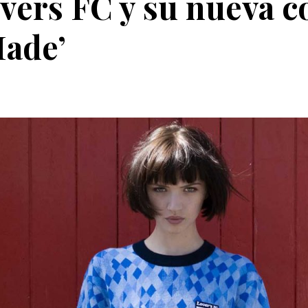
overs FC y su nueva c
ade’