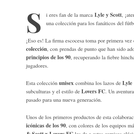
S
Lyle y Scott
i eres fan de la marca
, ¡at
una colección para los fanáticos del fútb
¡Eso es! La firma escocesa toma por primera vez 
colección
, con prendas de punto que han sido ad
principios de los 90
, recuperando la fiebre hinch
jugadores.
S
unisex
Lyle
Esta colección
combina los lazos de
e
Lovers FC
subculturas y el estilo de
. Un aventura
a
pasado para una nueva generación.
r
c
h
Unos de los primeros productos de esta colabora
f
icónicas de los 90
, con colores de los equipos m
o
r
& Scott x Lovers FC
les da a estas camisas clás