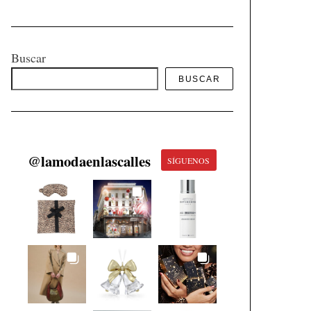
Buscar
BUSCAR
@
lamodaenlascalles
SÍGUENOS