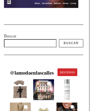
Buscar
BUSCAR
@
lamodaenlascalles
SÍGUENOS