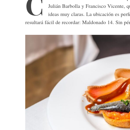
C
Julián Barbolla y Francisco Vicente, q
ideas muy claras. La ubicación es perf
resultará fácil de recordar: Maldonado 14. Sin pé
S
e
a
r
c
h
f
o
r
: