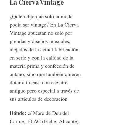
La Cierva Vintage
¿Quién dijo que solo la moda
podía ser vintage? En La Cierva
Vintage apuestan no solo por
prendas y diseños inusuales,
alejados de la actual fabricación
en serie y con la calidad de la
materia prima y confección de
antaño, sino que también quieren
dotar a tu casa con ese aire
S
e
antiguo pero especial a través de
a
sus artículos de decoración.
r
c
Dónde:
c/ Mare de Deu del
h
Carme, 10 AC (Elche, Alicante).
f
o