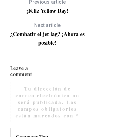
Previous article
¡Feliz Yellow Day!
Next article
¿Combatir el jet lag? ¡Ahora es
posible!
Leave a
comment
Tu dirección de
correo electrónico no
será publicada.
Los
campos obligatorios
están marcados con
*