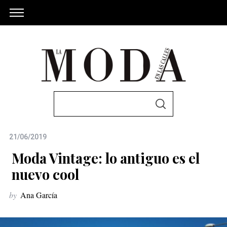
S
S
e
E
A
a
R
C
21/06/2019
r
H
c
Moda Vintage: lo antiguo es el
h
nuevo cool
f
by
Ana García
o
r
: