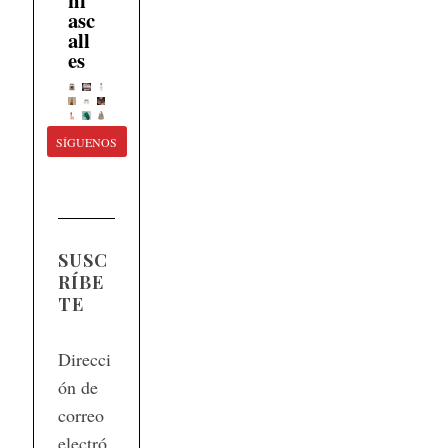
asc
all
es
SÍGUENOS
SUSC
RÍBE
TE
Direcci
ón de
correo
electró