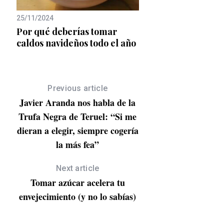
25/11/2024
28/04/2025
 el
Por qué deberías tomar
Desmontando los mi
caldos navideños todo el año
las dietas: no es cue
prohibir
Previous article
Javier Aranda nos habla de la
Trufa Negra de Teruel: “Si me
dieran a elegir, siempre cogería
la más fea”
Next article
Tomar azúcar acelera tu
envejecimiento (y no lo sabías)