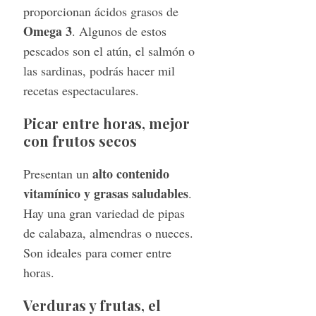
proporcionan ácidos grasos de
Omega 3
. Algunos de estos
pescados son el atún, el salmón o
las sardinas, podrás hacer mil
recetas espectaculares.
Picar entre horas, mejor
con frutos secos
S
e
alto contenido
Presentan un
a
r
vitamínico y grasas saludables
.
c
Hay una gran variedad de pipas
h
de calabaza, almendras o nueces.
f
Son ideales para comer entre
o
r
horas.
:
Verduras y frutas, el