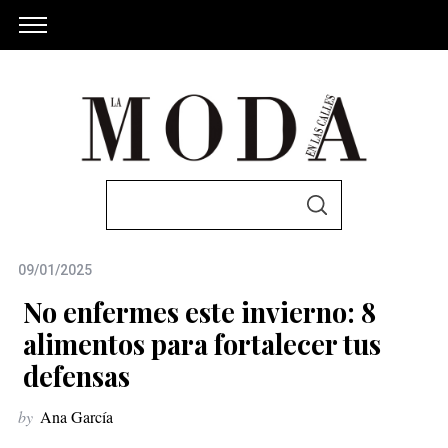
S
S
e
E
A
a
R
C
09/01/2025
r
H
c
No enfermes este invierno: 8
h
alimentos para fortalecer tus
f
defensas
o
r
by
Ana García
: