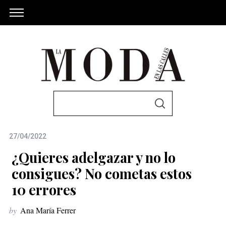
S
S
e
E
A
a
R
C
27/04/2022
r
H
c
¿Quieres adelgazar y no lo
h
consigues? No cometas estos
f
10 errores
o
r
by
Ana María Ferrer
: