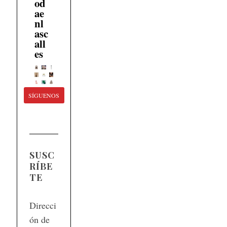
od
ae
nl
asc
all
es
SÍGUENOS
SUSC
RÍBE
TE
Direcci
ón de