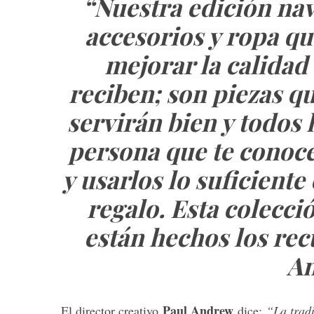
“Nuestra edición nav
accesorios y ropa qu
mejorar la calidad
reciben; son piezas q
servirán bien y todos 
persona que te conoce
y usarlos lo suficient
regalo. Esta colecci
están hechos los rec
A
Paul Andrew
El director creativo
dice:
“La tradi