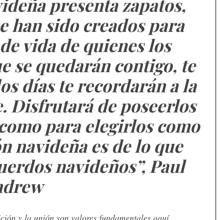
ideña presenta zapatos,
e han sido creados para
 de vida de quienes los
ue se quedarán contigo, te
los días te recordarán a la
. Disfrutará de poseerlos
e como para elegirlos como
ón navideña es de lo que
uerdos navideños”, Paul
ndrew
ción y la unión son valores fundamentales aquí