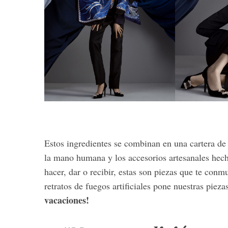
S
e
a
r
c
h
f
o
Estos ingredientes se combinan en una cartera de 
r
:
la mano humana y los accesorios artesanales he
hacer, dar o recibir, estas son piezas que te conm
retratos de fuegos artificiales pone nuestras piez
vacaciones!