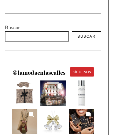
Buscar
BUSCAR
@
lamodaenlascalles
SÍGUENOS