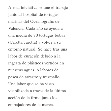
S
A esta iniciativa se une el trabajo
e
junto al hospital de tortugas
a
marinas del Oceanografic de
r
c
Valencia. Cada año se ayuda a
h
una media de 70 tortugas bobas
f
(Caretta caretta) a volver a su
o
entorno natural. Se hace tras una
r
:
labor de curación debido a la
ingesta de plásticos vertidos en
nuestras aguas, o labores de
pesca de arrastre y trasmallo.
Una labor que se ha visto
visibilizada a través de la última
acción de la firma junto los
embajadores de la marca.