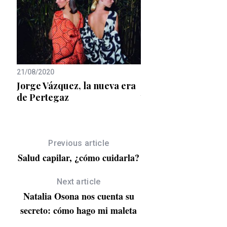
07/10/2019
21/08/2020
La moda 3.0: prend
0
Jorge Vázquez, la nueva era
tecnología y los últ
de Pertegaz
avances en ciencia 
n
Previous article
Salud capilar, ¿cómo cuidarla?
Next article
Natalia Osona nos cuenta su
secreto: cómo hago mi maleta