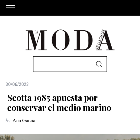
S
S
e
E
A
a
R
C
30/06/2023
r
H
c
Scotta 1985 apuesta por
h
conservar el medio marino
f
by
Ana García
o
r
: