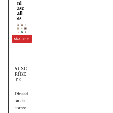
nl
asc
all
es
SÍGUENOS
SUSC
RÍBE
TE
Direcci
ón de
correo