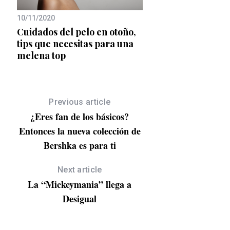
10/11/2020
14/07/2026
Cuidados del pelo en otoño,
con
Cologne One: la pr
tips que necesitas para una
nto
colonia de Escentric
melena top
Molecules huele
exactamente al pri
de un gin tonic
Previous article
¿Eres fan de los básicos?
Entonces la nueva colección de
Bershka es para ti
Next article
La “Mickeymania” llega a
Desigual