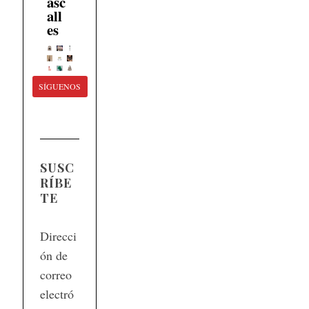
asc
all
es
SÍGUENOS
SUSC
RÍBE
TE
Direcci
ón de
correo
electró