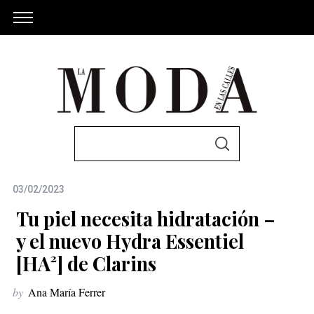
S
S
e
E
A
a
R
C
03/02/2023
r
H
c
Tu piel necesita hidratación –
h
y el nuevo Hydra Essentiel
f
[HA²] de Clarins
o
r
by
Ana María Ferrer
: