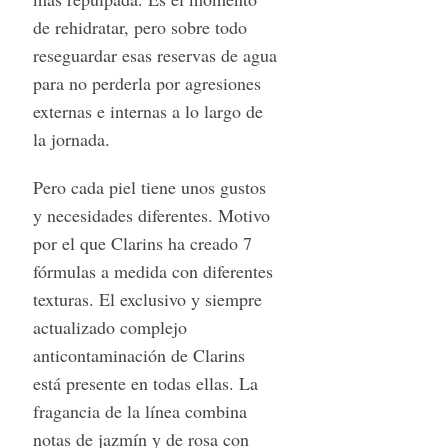
de rehidratar, pero sobre todo
reseguardar esas reservas de agua
para no perderla por agresiones
externas e internas a lo largo de
la jornada.
Pero cada piel tiene unos gustos
y necesidades diferentes. Motivo
por el que Clarins ha creado 7
S
e
fórmulas a medida con diferentes
a
texturas. El exclusivo y siempre
r
actualizado complejo
c
anticontaminación de Clarins
h
f
está presente en todas ellas. La
o
fragancia de la línea combina
r
notas de jazmín y de rosa con
: