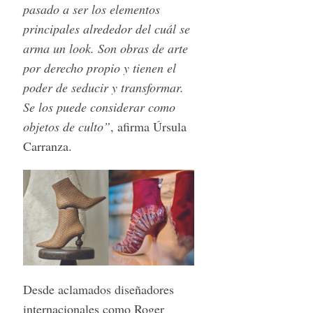
pasado a ser los elementos
a
principales alrededor del cuál se
r
c
arma un look. Son obras de arte
h
por derecho propio y tienen el
f
poder de seducir y transformar.
o
Se los puede considerar como
r
:
objetos de culto”
, afirma Úrsula
Carranza.
Desde aclamados diseñadores
internacionales como Roger