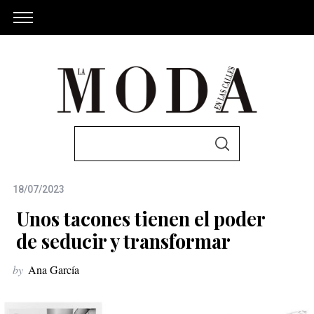
S
S
e
E
A
a
R
C
18/07/2023
r
H
c
Unos tacones tienen el poder
h
de seducir y transformar
f
by
Ana García
o
r
: