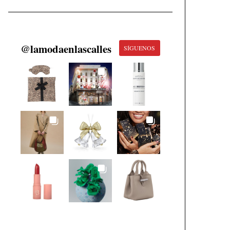
@
lamodaenlascalles
SÍGUENOS