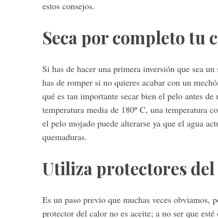
estos consejos.
Seca por completo tu c
S
e
Si has de hacer una primera inversión que sea un
a
has de romper si no quieres acabar con un mech
r
c
qué es tan importante secar bien el pelo antes de
h
temperatura media de 180º C, una temperatura con
f
el pelo mojado puede alterarse ya que el agua ac
o
quemaduras.
r
:
Utiliza protectores del
Es un paso previo que muchas veces obviamos, pe
protector del calor no es aceite; a no ser que est