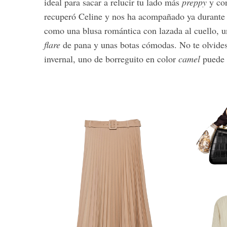
ideal para sacar a relucir tu lado más
preppy
y co
recuperó Celine y nos ha acompañado ya durante to
como una blusa romántica con lazada al cuello, u
flare
de pana y unas botas cómodas. No te olvides 
S
invernal, uno de borreguito en color
camel
puede 
e
a
r
c
h
f
o
r
: