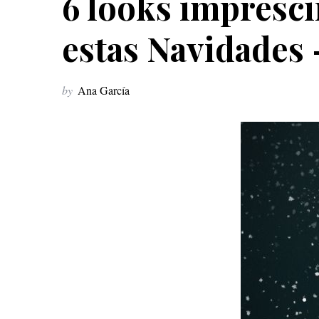
6 looks impresci
estas Navidades 
by
Ana García