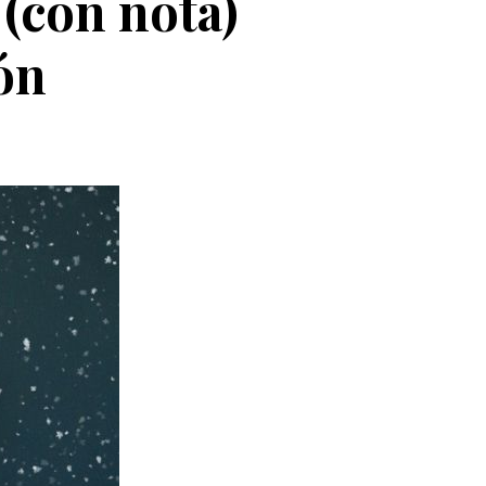
 (con nota)
ón