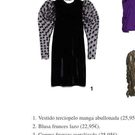
Vestido terciopelo manga abullonada (25,95
Blusa frunces lazo (22,95€).
Cuerpo frunces metalizado (25,95€).