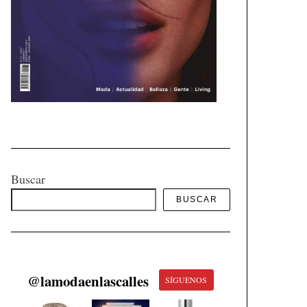
Buscar
BUSCAR
@
lamodaenlascalles
SÍGUENOS