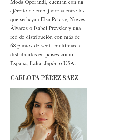
Moda Operandi, cuentan con un
ejército de embajadoras entre las
que se hayan Elsa Pataky, Nieves
Álvarez o Isabel Preysler y una
red de distribución con más de
68 puntos de venta multimarca
distribuidos en países como
España, Italia, Japón o USA.
CARLOTA PÉREZ SAEZ
S
e
a
r
c
h
f