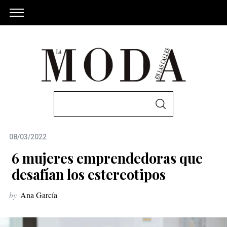
S
S
e
E
A
a
R
C
08/03/2022
r
H
c
6 mujeres emprendedoras que
h
desafían los estereotipos
f
by
Ana García
o
r
: