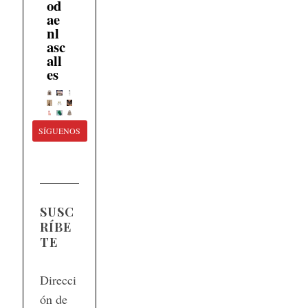
od
ae
nl
asc
all
es
SÍGUENOS
SUSC
RÍBE
TE
Direcci
ón de