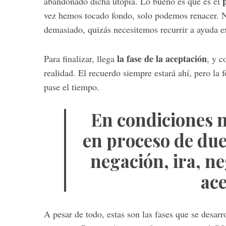
abandonado dicha utopía. Lo bueno es que es el
vez hemos tocado fondo, solo podemos renacer. 
demasiado, quizás necesitemos recurrir a ayuda e
S
la fase de la aceptación
Para finalizar, llega
, y c
e
realidad.
El recuerdo siempre estará ahí, pero la
a
r
pase el tiempo.
c
h
En condiciones 
f
o
en proceso de due
r
:
negación, ira, n
ace
A pesar de todo, estas son las fases que se desar