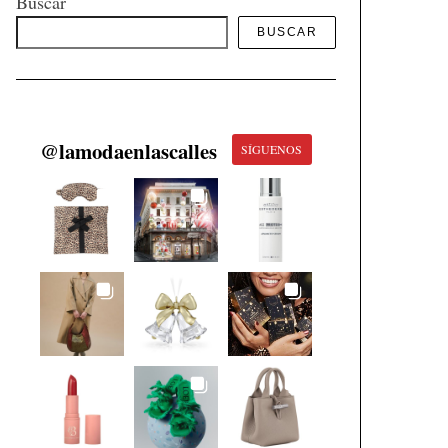
Buscar
BUSCAR
@
lamodaenlascalles
SÍGUENOS