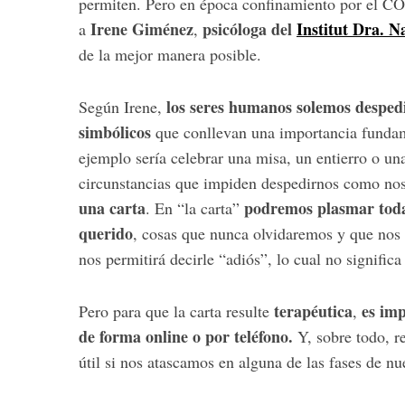
permiten. Pero en época confinamiento por el COVI
Irene Giménez
psicóloga del
Institut Dra. N
a
,
de la mejor manera posible.
l
os seres humanos solemos despedi
Según Irene,
simbólicos
que conllevan una importancia fundame
ejemplo sería celebrar una misa, un entierro o un
circunstancias que impiden despedirnos como nos 
una carta
podremos plasmar todas
. En “la carta”
querido
, cosas que nunca olvidaremos y que nos
nos permitirá decirle “adiós”, lo cual no significa
terapéutica
es imp
Pero para que la carta resulte
,
de forma online o por teléfono.
Y, sobre todo,
r
útil si nos atascamos en alguna de las fases de n