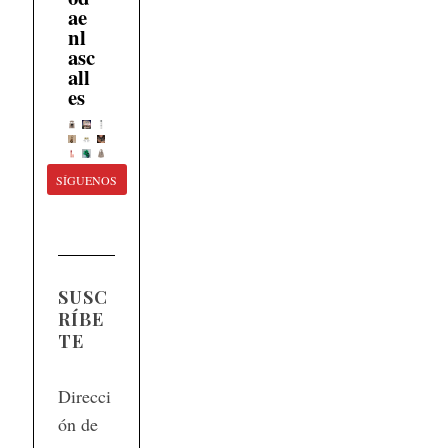
ae
nl
asc
all
es
SÍGUENOS
SUSC
RÍBE
TE
Direcci
ón de