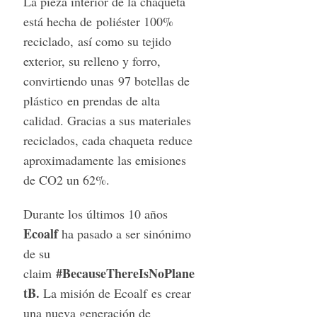
La pieza interior de la chaqueta
está hecha de poliéster 100%
reciclado, así como su tejido
exterior, su relleno y forro,
convirtiendo unas 97 botellas de
plástico en prendas de alta
calidad. Gracias a sus materiales
reciclados, cada chaqueta reduce
S
aproximadamente las emisiones
e
de CO2 un 62%.
a
r
Durante los últimos 10 años
c
Ecoalf
ha pasado a ser sinónimo
h
f
de su
o
#BecauseThereIsNoPlane
claim
r
tB.
La misión de Ecoalf es crear
:
una nueva generación de