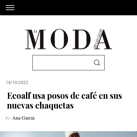
S
S
e
E
A
a
R
C
14/10/2022
r
H
c
Ecoalf usa posos de café en sus
h
nuevas chaquetas
f
by
Ana García
o
r
: