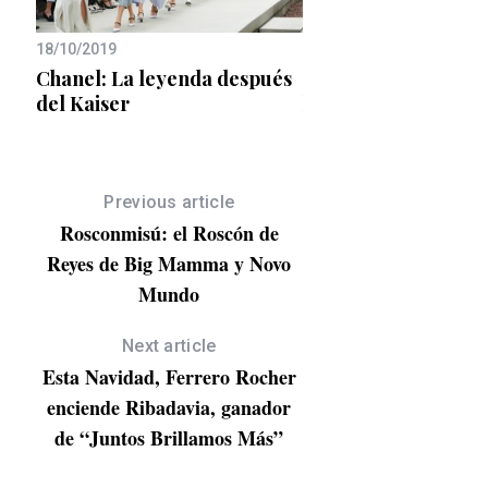
18/10/2019
18/08/2022
nar
Chanel: La leyenda después
Imprescindibles que
la
del Kaiser
hombre necesita me
maleta este verano
Previous article
Rosconmisú: el Roscón de
Reyes de Big Mamma y Novo
Mundo
Next article
Esta Navidad, Ferrero Rocher
enciende Ribadavia, ganador
de “Juntos Brillamos Más”