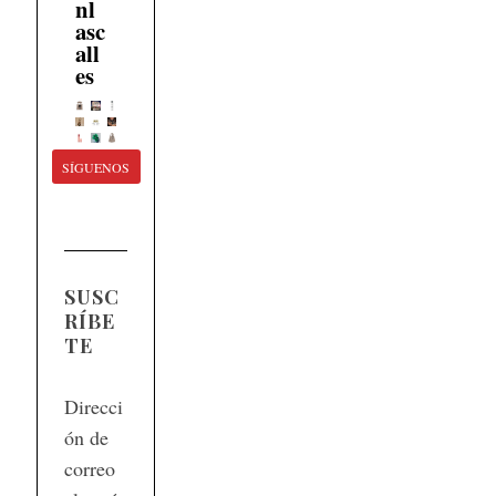
nl
asc
all
es
SÍGUENOS
SUSC
RÍBE
TE
Direcci
ón de
correo