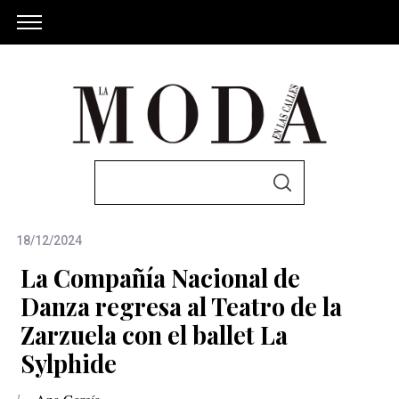
S
S
e
E
A
a
R
C
18/12/2024
r
H
c
La Compañía Nacional de
h
Danza regresa al Teatro de la
f
Zarzuela con el ballet La
o
Sylphide
r
: