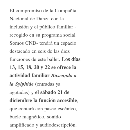
S
El compromiso de la Compañía
e
Nacional de Danza con la
a
r
inclusión y el público familiar -
c
recogido en su programa social
h
Somos CND- tendrá un espacio
f
destacado en seis de las diez
o
r
Los días
funciones de este ballet.
:
13, 15, 18, 20 y 22 se ofrece la
actividad familiar
Buscando a
la Sylphide
(entradas ya
el sábado 21 de
agotadas) y
diciembre la función accesible
,
que contará con paseo escénico,
bucle magnético, sonido
amplificado y audiodescripción.