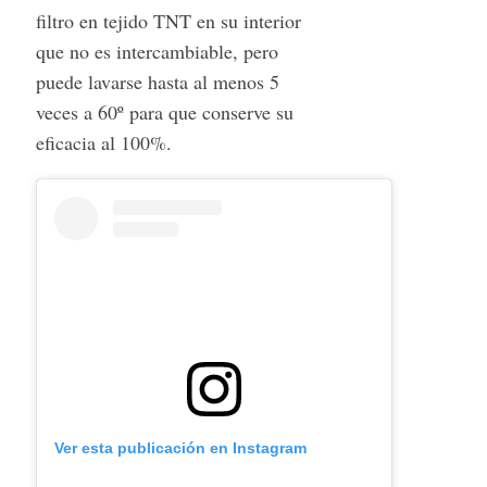
filtro en tejido TNT en su interior
que no es intercambiable, pero
puede lavarse hasta al menos 5
S
e
veces a 60º para que conserve su
a
eficacia al 100%.
r
c
h
f
o
r
:
Ver esta publicación en Instagram