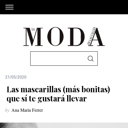
S
S
e
E
A
a
R
C
21/05/2020
r
H
c
Las mascarillas (más bonitas)
h
que sí te gustará llevar
f
by
Ana María Ferrer
o
r
: