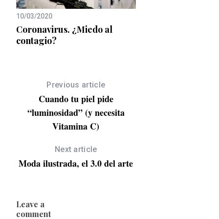
10/03/2020
01/02/2022
a
Coronavirus. ¿Miedo al
Naomi Scott, nueva
ra
contagio?
Chloé Nomade Eau 
Parfum Naturelle
Previous article
Cuando tu piel pide
“luminosidad” (y necesita
Vitamina C)
Next article
Moda ilustrada, el 3.0 del arte
Leave a
comment