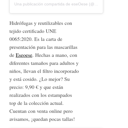
Una publicación compartida de eseOese (@eseoesestyle) el
1
Hidrófugas y reutilizables con
tejido certificado UNE
0065:2020. Es la carta de
presentación para las mascarillas
de
Eseoese
. Hechas a mano, con
diferentes tamaños para adultos y
niños, llevan el filtro incorporado
y está cosido. ¿Lo mejor? Su
precio: 9,90 € y que están
realizados con los estampados
top de la colección actual.
Cuentan con venta online pero
avisamos, ¡quedan pocas tallas!