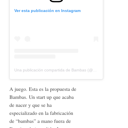
Ver esta publicación en Instagram
Una publicación compartida de Bambas (@bambas.co) el
2 Ma
A juego. Esta es la propuesta de
Bambas. Un start up que acaba
de nacer y que se ha
especializado en la fabricación
de “bambas” a mano fuera de