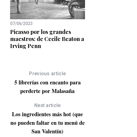
07/06/2023
28/11/2018
r de
Picasso por los grandes
Singular Market ac
maestros: de Cecile Beaton a
Christmas Garden d
Irving Penn
floristería Brumalis
Previous article
5 librerías con encanto para
perderte por Malasaña
Next article
Los ingredientes más hot (que
no pueden faltar en tu menú de
San Valentín)