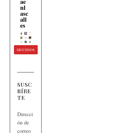
ae
nl
asc
all
es
SÍGUENOS
SUSC
RÍBE
TE
Direcci
ón de
correo