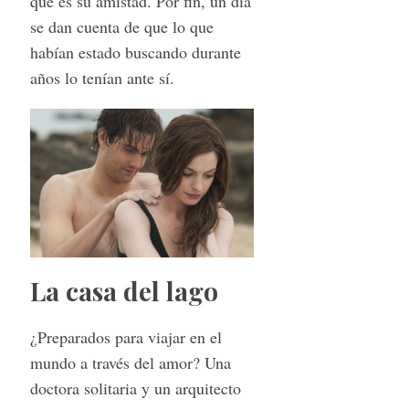
que es su amistad. Por fin, un día
se dan cuenta de que lo que
habían estado buscando durante
años lo tenían ante sí.
S
e
a
r
c
h
f
o
r
La casa del lago
:
¿Preparados para viajar en el
mundo a través del amor? Una
doctora solitaria y un arquitecto