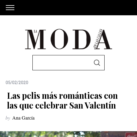
S
S
e
E
A
a
R
C
05/02/2020
r
H
c
Las pelis más románticas con
h
las que celebrar San Valentín
f
by
Ana García
o
r
: