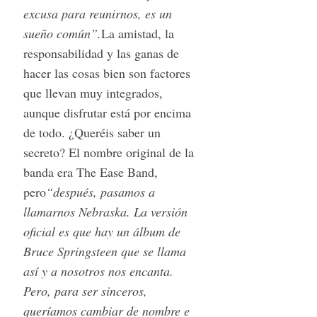
excusa para reunirnos, es un
sueño común”.
La amistad, la
responsabilidad y las ganas de
hacer las cosas bien son factores
que llevan muy integrados,
S
e
aunque disfrutar está por encima
a
de todo. ¿Queréis saber un
r
secreto? El nombre original de la
c
banda era The Ease Band,
h
f
pero
“después, pasamos a
o
llamarnos Nebraska. La versión
r
oficial es que hay un álbum de
:
Bruce Springsteen que se llama
así y a nosotros nos encanta.
Pero, para ser sinceros,
queríamos cambiar de nombre e