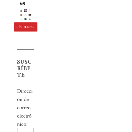
es
SÍGUENOS
SUSC
RÍBE
TE
Direcci
ón de
correo
electró
nico: