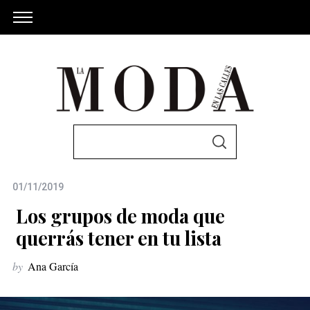
S
S
e
E
A
a
R
C
01/11/2019
r
H
c
Los grupos de moda que
h
querrás tener en tu lista
f
by
Ana García
o
r
: