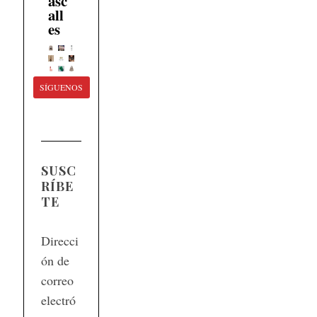
asc
all
es
SÍGUENOS
SUSC
RÍBE
TE
Direcci
ón de
correo
electró