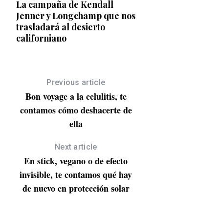
¿Usas bikini? te pr
La campaña de Kendall
6 ideas para triunfa
Jenner y Longchamp que nos
trasladará al desierto
californiano
Previous article
Bon voyage a la celulitis, te
contamos cómo deshacerte de
ella
Next article
En stick, vegano o de efecto
invisible, te contamos qué hay
de nuevo en protección solar