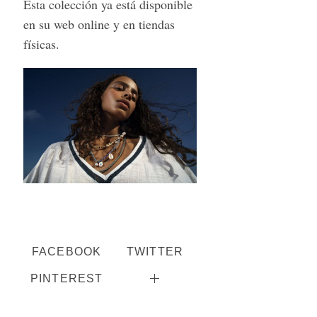
Esta colección ya está disponible
en su web online y en tiendas
físicas.
S
e
a
r
FACEBOOK
TWITTER
c
h
PINTEREST
f
o
r