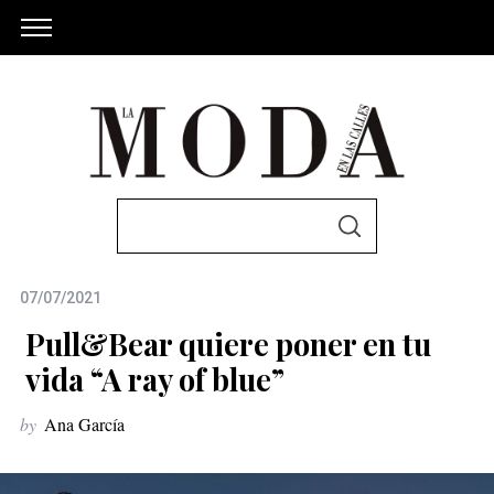
S
S
e
E
A
a
R
C
07/07/2021
r
H
c
Pull&Bear quiere poner en tu
h
vida “A ray of blue”
f
by
Ana García
o
r
: