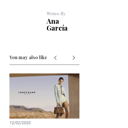
:
Written By
Ana
García
You may also like
01/07/2021
12/02/2020