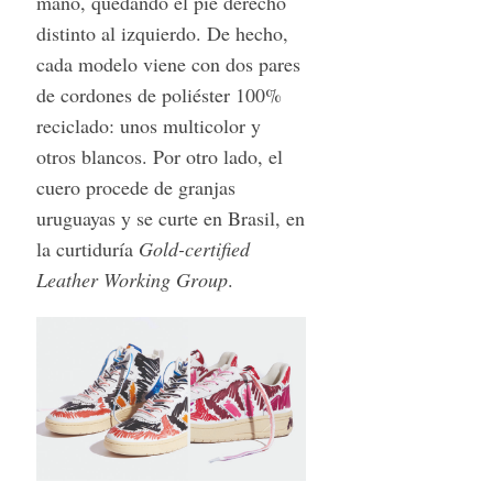
mano, quedando el pie derecho
distinto al izquierdo. De hecho,
cada modelo viene con dos pares
de cordones de poliéster 100%
reciclado: unos multicolor y
otros blancos. Por otro lado, el
cuero procede de granjas
uruguayas y se curte en Brasil, en
la curtiduría
Gold-certified
Leather Working Group
.
S
e
a
r
c
h