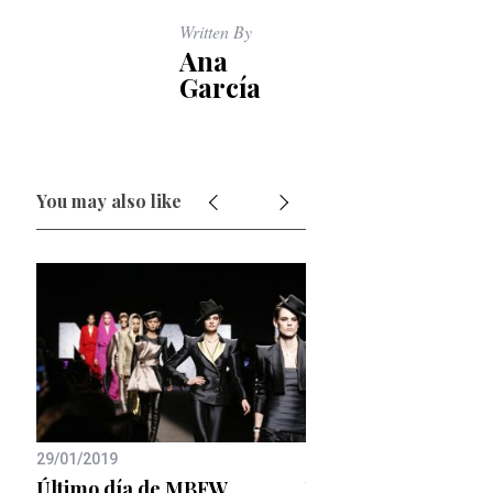
Written By
Ana
García
You may also like
26/05/2020
Cómo ser Blair Wald
29/01/2019
tres looks)
en
Último día de MBFW