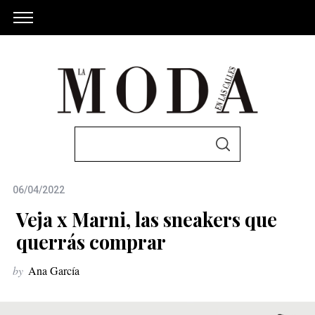
S
S
e
E
A
a
R
C
06/04/2022
r
H
c
Veja x Marni, las sneakers que
h
querrás comprar
f
by
Ana García
o
r
: