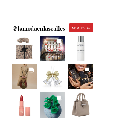
@
lamodaenlascalles
SÍGUENOS