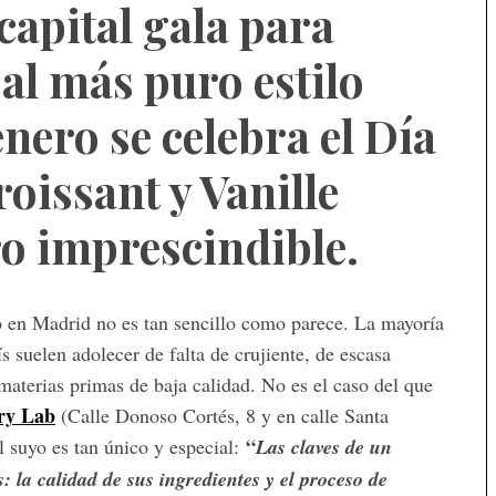
 capital gala para
al más puro estilo
nero se celebra el Día
oissant y Vanille
ro imprescindible.
no en Madrid no es tan sencillo como parece. La mayoría
 suelen adolecer de falta de crujiente, de escasa
materias primas de baja calidad. No es el caso del que
ery Lab
(Calle Donoso Cortés, 8
y en calle Santa
“
 suyo es tan único y especial:
Las claves de un
: la calidad de sus ingredientes y el proceso de