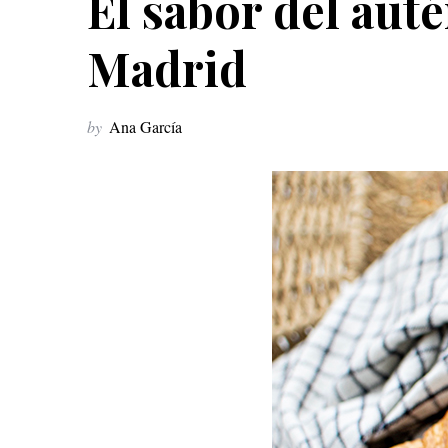
El sabor del auté
Madrid
by
Ana García