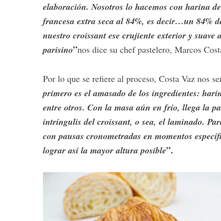
elaboración. Nosotros lo hacemos con harina de 
francesa extra seca al 84%, es decir…un 84% de
nuestro croissant ese crujiente exterior y suave 
”
parisino
nos dice su chef pastelero, Marcos Cost
S
e
a
Por lo que se refiere al proceso, Costa Vaz nos 
r
primero es el amasado de los ingredientes: harin
c
h
entre otros. Con la masa aún en frío, llega la p
f
intríngulis del croissant, o sea, el laminado. P
o
con pausas cronometradas en momentos específic
r
”.
lograr así la mayor altura posible
: