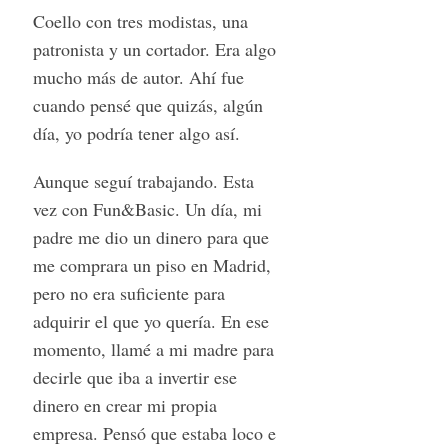
Coello con tres modistas, una
patronista y un cortador. Era algo
mucho más de autor. Ahí fue
cuando pensé que quizás, algún
día, yo podría tener algo así.
Aunque seguí trabajando. Esta
vez con Fun&Basic. Un día, mi
S
e
padre me dio un dinero para que
a
me comprara un piso en Madrid,
r
pero no era suficiente para
c
adquirir el que yo quería. En ese
h
f
momento, llamé a mi madre para
o
decirle que iba a invertir ese
r
dinero en crear mi propia
:
empresa. Pensó que estaba loco e