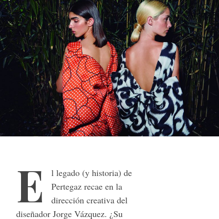
E
l legado (y historia) de
Pertegaz recae en la
dirección creativa del
diseñador Jorge Vázquez. ¿Su