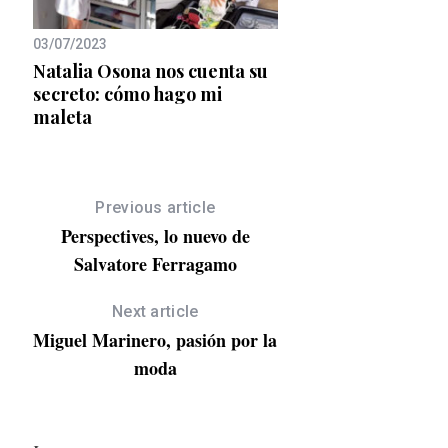
03/07/2023
25/04/2025
Natalia Osona nos cuenta su
Bolsos tote de Burki
 de
secreto: cómo hago mi
la nueva colección é
maleta
Karl Lagerfeld y A
Valletta
Previous article
Perspectives, lo nuevo de
Salvatore Ferragamo
Next article
Miguel Marinero, pasión por la
moda