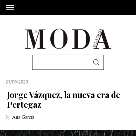
S
S
e
E
A
a
R
C
21/08/2020
r
H
c
Jorge Vázquez, la nueva era de
h
Pertegaz
f
by
Ana García
o
r
: