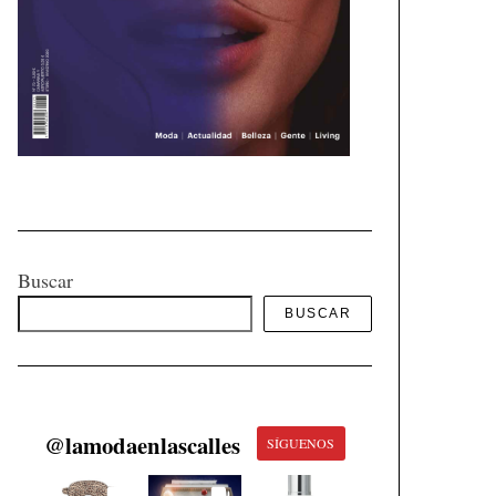
Buscar
BUSCAR
@
lamodaenlascalles
SÍGUENOS