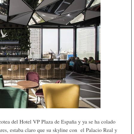
azotea del Hotel VP Plaza de España y ya se ha colado
lares, estaba claro que su skyline con el Palacio Real y