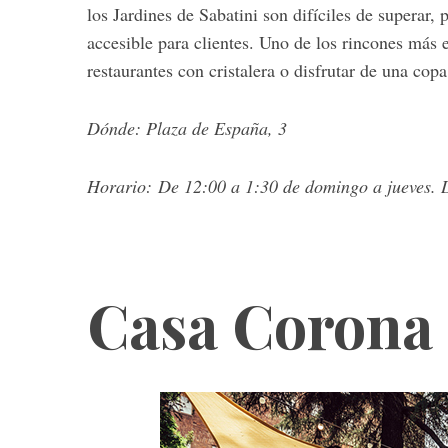
los Jardines de Sabatini son difíciles de superar,
accesible para clientes. Uno de los rincones más
restaurantes con cristalera o disfrutar de una copa 
S
e
Dónde: Plaza de España, 3
a
r
Horario: De 12:00 a 1:30 de domingo a jueves. D
c
h
f
o
r
Casa Corona
: